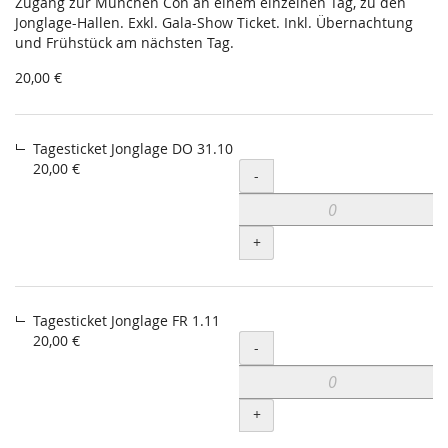
Zugang zur München Con an einem einzelnen Tag, zu den
Jonglage-Hallen. Exkl. Gala-Show Ticket. Inkl. Übernachtung
und Frühstück am nächsten Tag.
20,00 €
Tagesticket Jonglage DO 31.10
20,00 €
Menge
-
+
Tagesticket Jonglage FR 1.11
20,00 €
Menge
-
+